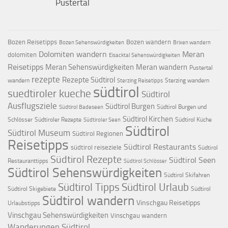
Pustertal
Bozen Reisetipps
Bozen wandern
Bozen Sehenswürdigkeiten
Brixen wandern
Dolomiten wandern
Meran
dolomiten
Eisacktal Sehenswürdigkeiten
Reisetipps
Meran Sehenswürdigkeiten
Meran wandern
Pustertal
rezepte
Rezepte Südtirol
wandern
Sterzing wandern
Sterzing Reisetipps
südtirol
suedtiroler kueche
Südtirol
Ausflugsziele
Südtirol Burgen
Südtirol Burgen und
Südtirol Badeseen
Südtirol Kirchen
Schlösser
Südtiroler Rezepte
Südtirol Küche
Südtiroler Seen
Südtirol
Südtirol Museum
Südtirol Regionen
Reisetipps
Südtirol Restaurants
südtirol reiseziele
Südtirol
Südtirol Rezepte
Südtirol Seen
Restauranttipps
Südtirol Schlösser
Südtirol Sehenswürdigkeiten
Südtirol Skifahren
Südtirol Tipps
Südtirol Urlaub
Südtirol Skigebiete
Südtirol
Südtirol wandern
Vinschgau Reisetipps
Urlaubstipps
Vinschgau Sehenswürdigkeiten
Vinschgau wandern
Wanderungen Südtirol