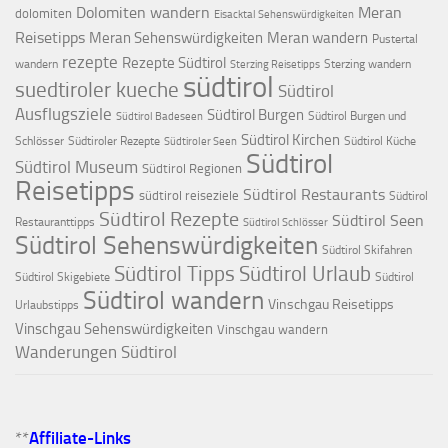
Dolomiten wandern
Meran
dolomiten
Eisacktal Sehenswürdigkeiten
Reisetipps
Meran Sehenswürdigkeiten
Meran wandern
Pustertal
rezepte
Rezepte Südtirol
wandern
Sterzing wandern
Sterzing Reisetipps
südtirol
suedtiroler kueche
Südtirol
Ausflugsziele
Südtirol Burgen
Südtirol Burgen und
Südtirol Badeseen
Südtirol Kirchen
Schlösser
Südtiroler Rezepte
Südtirol Küche
Südtiroler Seen
Südtirol
Südtirol Museum
Südtirol Regionen
Reisetipps
Südtirol Restaurants
südtirol reiseziele
Südtirol
Südtirol Rezepte
Südtirol Seen
Restauranttipps
Südtirol Schlösser
Südtirol Sehenswürdigkeiten
Südtirol Skifahren
Südtirol Tipps
Südtirol Urlaub
Südtirol Skigebiete
Südtirol
Südtirol wandern
Vinschgau Reisetipps
Urlaubstipps
Vinschgau Sehenswürdigkeiten
Vinschgau wandern
Wanderungen Südtirol
**
Affiliate-Links