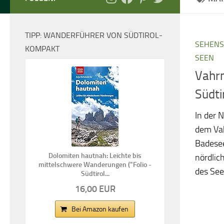
TIPP: WANDERFÜHRER VON SÜDTIROL-
SEHENS
KOMPAKT
SEEN
Vahrn
Südti
In der 
dem Vah
Badesee
Dolomiten hautnah: Leichte bis
nördlich
mittelschwere Wanderungen ("Folio -
des Sees
Südtirol...
16,00 EUR
Bei Amazon kaufen