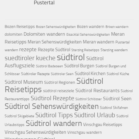
Pustertal
Bozen Reisetipps
Bozen wandern
Bozen Sehenswürdigkeiten
Brixen wandern
Dolomiten wandern
Meran
dolomiten
Eisacktal Sehenswürdigkeiten
Reisetipps
Meran Sehenswürdigkeiten
Meran wandern
Pustertal
rezepte
Rezepte Südtirol
wandern
Sterzing wandern
Sterzing Reisetipps
südtirol
suedtiroler kueche
Südtirol
Ausflugsziele
Südtirol Burgen
Südtirol Burgen und
Südtirol Badeseen
Südtirol Kirchen
Schlösser
Südtiroler Rezepte
Südtirol Küche
Südtiroler Seen
Südtirol
Südtirol Museum
Südtirol Regionen
Reisetipps
Südtirol Restaurants
südtirol reiseziele
Südtirol
Südtirol Rezepte
Südtirol Seen
Restauranttipps
Südtirol Schlösser
Südtirol Sehenswürdigkeiten
Südtirol Skifahren
Südtirol Tipps
Südtirol Urlaub
Südtirol Skigebiete
Südtirol
Südtirol wandern
Vinschgau Reisetipps
Urlaubstipps
Vinschgau Sehenswürdigkeiten
Vinschgau wandern