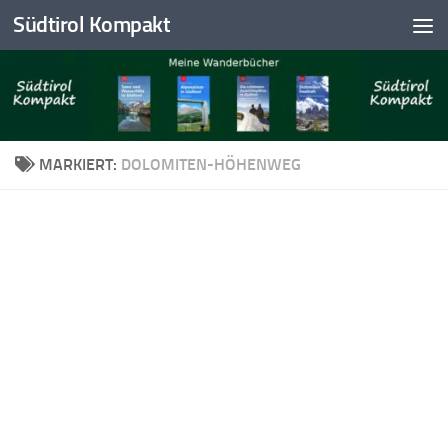
Südtirol Kompakt
Skip to content
MARKIERT:
DOLOMITEN-HÖHENWEG