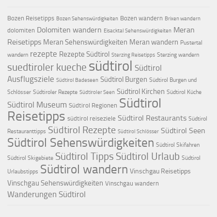
Bozen Reisetipps
Bozen wandern
Bozen Sehenswürdigkeiten
Brixen wandern
Dolomiten wandern
Meran
dolomiten
Eisacktal Sehenswürdigkeiten
Reisetipps
Meran Sehenswürdigkeiten
Meran wandern
Pustertal
rezepte
Rezepte Südtirol
wandern
Sterzing wandern
Sterzing Reisetipps
südtirol
suedtiroler kueche
Südtirol
Ausflugsziele
Südtirol Burgen
Südtirol Burgen und
Südtirol Badeseen
Südtirol Kirchen
Schlösser
Südtiroler Rezepte
Südtirol Küche
Südtiroler Seen
Südtirol
Südtirol Museum
Südtirol Regionen
Reisetipps
Südtirol Restaurants
südtirol reiseziele
Südtirol
Südtirol Rezepte
Südtirol Seen
Restauranttipps
Südtirol Schlösser
Südtirol Sehenswürdigkeiten
Südtirol Skifahren
Südtirol Tipps
Südtirol Urlaub
Südtirol Skigebiete
Südtirol
Südtirol wandern
Vinschgau Reisetipps
Urlaubstipps
Vinschgau Sehenswürdigkeiten
Vinschgau wandern
Wanderungen Südtirol