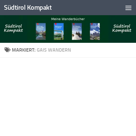
Südtirol Kompakt
Skip to content
MARKIERT:
GAIS WANDERN