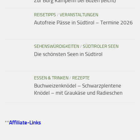
Zur Burg Kampenn bei Bozen (leicht)
REISETIPPS
/
VERANSTALTUNGEN
Autofreie Pässe in Südtirol – Termine 2026
SEHENSWÜRDIGKEITEN
/
SÜDTIROLER SEEN
Die schönsten Seen in Südtirol
ESSEN & TRINKEN
/
REZEPTE
Buchweizenknödel – Schwarzplentene
Knödel – mit Graukäse und Radieschen
**
Affiliate-Links