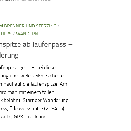
M BRENNER UND STERZING
/
TIPPS
/
WANDERN
nspitze ab Jaufenpass –
erung
fenpass geht es bei dieser
ng über viele seilversicherte
 hinauf auf die Jaufenspitze. Am
wird man mit einem tollen
ck belohnt. Start der Wanderung:
ass, Edelweisshütte (2094 m)
arte, GPX-Track und...