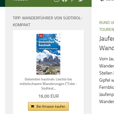
TIPP: WANDERFÜHRER VON SÜDTIROL-
RUND U
KOMPAKT
TOUREN
Jaufe
Wand
Vom Jau
Wanderu
Stellen
Dolomiten hautnah: Leichte bis
Gipfel 
mittelschwere Wanderungen ("Folio -
Fernbli
Südtirol...
Jaufenp
16,00 EUR
Wanderk
Bei Amazon kaufen