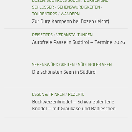
BOZEN, SÜDTIROLS SÜDEN
/
BURGEN UND
SCHLÖSSER
/
SEHENSWÜRDIGKEITEN
/
TOURENTIPPS
/
WANDERN
Zur Burg Kampenn bei Bozen (leicht)
REISETIPPS
/
VERANSTALTUNGEN
Autofreie Pässe in Südtirol – Termine 2026
SEHENSWÜRDIGKEITEN
/
SÜDTIROLER SEEN
Die schönsten Seen in Südtirol
ESSEN & TRINKEN
/
REZEPTE
Buchweizenknödel – Schwarzplentene
Knödel – mit Graukäse und Radieschen