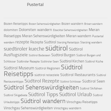
Pustertal
Bozen Reisetipps
Bozen wandern
Bozen Sehenswürdigkeiten
Brixen wandern
Dolomiten wandern
Meran
dolomiten
Eisacktal Sehenswürdigkeiten
Reisetipps
Meran Sehenswürdigkeiten
Meran wandern
Pustertal
rezepte
Rezepte Südtirol
wandern
Sterzing wandern
Sterzing Reisetipps
südtirol
suedtiroler kueche
Südtirol
Ausflugsziele
Südtirol Burgen
Südtirol Burgen und
Südtirol Badeseen
Südtirol Kirchen
Schlösser
Südtiroler Rezepte
Südtirol Küche
Südtiroler Seen
Südtirol
Südtirol Museum
Südtirol Regionen
Reisetipps
Südtirol Restaurants
südtirol reiseziele
Südtirol
Südtirol Rezepte
Südtirol Seen
Restauranttipps
Südtirol Schlösser
Südtirol Sehenswürdigkeiten
Südtirol Skifahren
Südtirol Tipps
Südtirol Urlaub
Südtirol Skigebiete
Südtirol
Südtirol wandern
Vinschgau Reisetipps
Urlaubstipps
Vinschgau Sehenswürdigkeiten
Vinschgau wandern