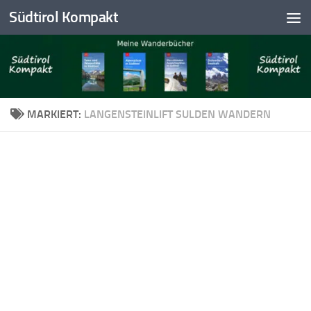
Südtirol Kompakt
Skip to content
MARKIERT:
LANGENSTEINLIFT SULDEN WANDERN