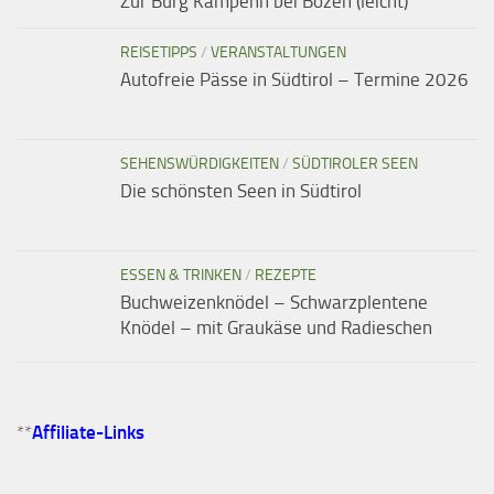
Zur Burg Kampenn bei Bozen (leicht)
REISETIPPS
/
VERANSTALTUNGEN
Autofreie Pässe in Südtirol – Termine 2026
SEHENSWÜRDIGKEITEN
/
SÜDTIROLER SEEN
Die schönsten Seen in Südtirol
ESSEN & TRINKEN
/
REZEPTE
Buchweizenknödel – Schwarzplentene
Knödel – mit Graukäse und Radieschen
**
Affiliate-Links