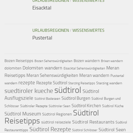
URLAUBSREGIONEN
/
WISSENSWERTES
Eisacktal
URLAUBSREGIONEN
/
WISSENSWERTES
Pustertal
Bozen Reisetipps
Bozen wandern
Bozen Sehenswürdigkeiten
Brixen wandern
Dolomiten wandern
Meran
dolomiten
Eisacktal Sehenswürdigkeiten
Reisetipps
Meran Sehenswürdigkeiten
Meran wandern
Pustertal
rezepte
Rezepte Südtirol
wandern
Sterzing wandern
Sterzing Reisetipps
südtirol
suedtiroler kueche
Südtirol
Ausflugsziele
Südtirol Burgen
Südtirol Burgen und
Südtirol Badeseen
Südtirol Kirchen
Schlösser
Südtiroler Rezepte
Südtirol Küche
Südtiroler Seen
Südtirol
Südtirol Museum
Südtirol Regionen
Reisetipps
Südtirol Restaurants
südtirol reiseziele
Südtirol
Südtirol Rezepte
Südtirol Seen
Restauranttipps
Südtirol Schlösser