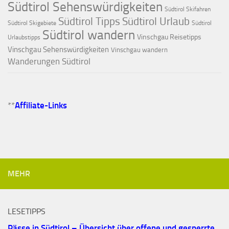
Südtirol Sehenswürdigkeiten
Südtirol Skifahren
Südtirol Tipps
Südtirol Urlaub
Südtirol Skigebiete
Südtirol
Südtirol wandern
Vinschgau Reisetipps
Urlaubstipps
Vinschgau Sehenswürdigkeiten
Vinschgau wandern
Wanderungen Südtirol
**
Affiliate-Links
MEHR
LESETIPPS
Pässe in Südtirol – Übersicht über offene und gesperrte