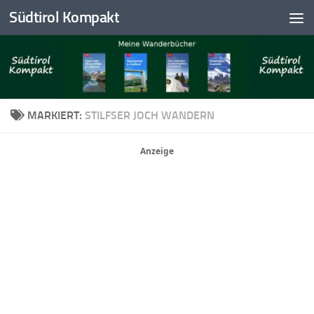
Südtirol Kompakt
Skip to content
MARKIERT:
STILFSER JOCH WANDERN
Anzeige