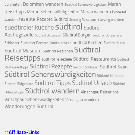
Dolomiten wandern
Meran
dolomiten
Eisacktal Sehenswürdigkeiten
Reisetipps
Meran Sehenswürdigkeiten
Meran wandern
Pustertal
rezepte
Rezepte Südtirol
wandern
Sterzing wandern
Sterzing Reisetipps
südtirol
suedtiroler kueche
Südtirol
Ausflugsziele
Südtirol Burgen
Südtirol Burgen und
Südtirol Badeseen
Südtirol Kirchen
Schlösser
Südtiroler Rezepte
Südtirol Küche
Südtiroler Seen
Südtirol
Südtirol Museum
Südtirol Regionen
Reisetipps
Südtirol Restaurants
südtirol reiseziele
Südtirol
Südtirol Rezepte
Südtirol Seen
Restauranttipps
Südtirol Schlösser
Südtirol Sehenswürdigkeiten
Südtirol Skifahren
Südtirol Tipps
Südtirol Urlaub
Südtirol Skigebiete
Südtirol
Südtirol wandern
Vinschgau Reisetipps
Urlaubstipps
Vinschgau Sehenswürdigkeiten
Vinschgau wandern
Wanderungen Südtirol
**
Affiliate-Links