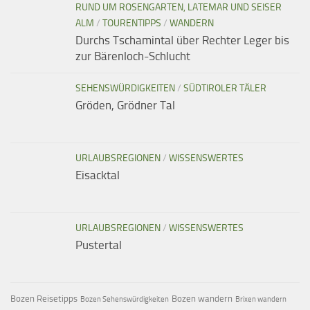
RUND UM ROSENGARTEN, LATEMAR UND SEISER
ALM
/
TOURENTIPPS
/
WANDERN
Durchs Tschamintal über Rechter Leger bis
zur Bärenloch-Schlucht
SEHENSWÜRDIGKEITEN
/
SÜDTIROLER TÄLER
Gröden, Grödner Tal
URLAUBSREGIONEN
/
WISSENSWERTES
Eisacktal
URLAUBSREGIONEN
/
WISSENSWERTES
Pustertal
Bozen Reisetipps
Bozen wandern
Bozen Sehenswürdigkeiten
Brixen wandern