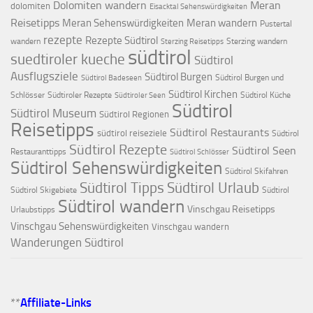
Dolomiten wandern
Meran
dolomiten
Eisacktal Sehenswürdigkeiten
Reisetipps
Meran Sehenswürdigkeiten
Meran wandern
Pustertal
rezepte
Rezepte Südtirol
wandern
Sterzing wandern
Sterzing Reisetipps
südtirol
suedtiroler kueche
Südtirol
Ausflugsziele
Südtirol Burgen
Südtirol Burgen und
Südtirol Badeseen
Südtirol Kirchen
Schlösser
Südtiroler Rezepte
Südtirol Küche
Südtiroler Seen
Südtirol
Südtirol Museum
Südtirol Regionen
Reisetipps
Südtirol Restaurants
südtirol reiseziele
Südtirol
Südtirol Rezepte
Südtirol Seen
Restauranttipps
Südtirol Schlösser
Südtirol Sehenswürdigkeiten
Südtirol Skifahren
Südtirol Tipps
Südtirol Urlaub
Südtirol Skigebiete
Südtirol
Südtirol wandern
Vinschgau Reisetipps
Urlaubstipps
Vinschgau Sehenswürdigkeiten
Vinschgau wandern
Wanderungen Südtirol
**
Affiliate-Links