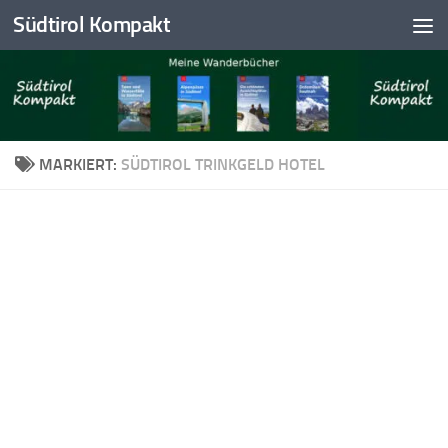
Südtirol Kompakt
Skip to content
MARKIERT:
SÜDTIROL TRINKGELD HOTEL