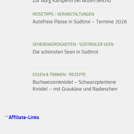
Zur Burg Kampenn bei Bozen (leicht)
REISETIPPS
/
VERANSTALTUNGEN
Autofreie Pässe in Südtirol – Termine 2026
SEHENSWÜRDIGKEITEN
/
SÜDTIROLER SEEN
Die schönsten Seen in Südtirol
ESSEN & TRINKEN
/
REZEPTE
Buchweizenknödel – Schwarzplentene
Knödel – mit Graukäse und Radieschen
**
Affiliate-Links