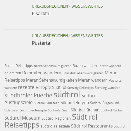
URLAUBSREGIONEN
/
WISSENSWERTES
Eisacktal
URLAUBSREGIONEN
/
WISSENSWERTES
Pustertal
Bozen Reisetipps
Bozen wandern
Bozen Sehenswürdigkeiten
Brixen wandern
Dolomiten wandern
Meran
dolomiten
Eisacktal Sehenswürdigkeiten
Reisetipps
Meran Sehenswürdigkeiten
Meran wandern
Pustertal
rezepte
Rezepte Südtirol
wandern
Sterzing wandern
Sterzing Reisetipps
südtirol
suedtiroler kueche
Südtirol
Ausflugsziele
Südtirol Burgen
Südtirol Burgen und
Südtirol Badeseen
Südtirol Kirchen
Schlösser
Südtiroler Rezepte
Südtirol Küche
Südtiroler Seen
Südtirol
Südtirol Museum
Südtirol Regionen
Reisetipps
Südtirol Restaurants
südtirol reiseziele
Südtirol