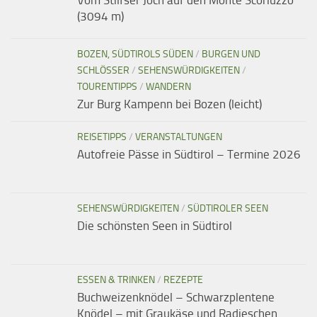
Vom Stilfser Joch auf den Monte Scorluzzo
(3094 m)
BOZEN, SÜDTIROLS SÜDEN
/
BURGEN UND
SCHLÖSSER
/
SEHENSWÜRDIGKEITEN
/
TOURENTIPPS
/
WANDERN
Zur Burg Kampenn bei Bozen (leicht)
REISETIPPS
/
VERANSTALTUNGEN
Autofreie Pässe in Südtirol – Termine 2026
SEHENSWÜRDIGKEITEN
/
SÜDTIROLER SEEN
Die schönsten Seen in Südtirol
ESSEN & TRINKEN
/
REZEPTE
Buchweizenknödel – Schwarzplentene
Knödel – mit Graukäse und Radieschen