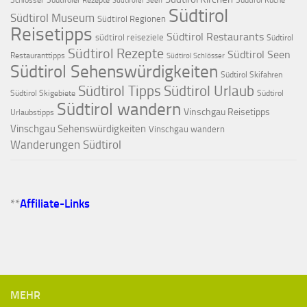
Schlösser
Südtiroler Rezepte
Südtirol Küche
Südtiroler Seen
Südtirol
Südtirol Museum
Südtirol Regionen
Reisetipps
Südtirol Restaurants
südtirol reiseziele
Südtirol
Südtirol Rezepte
Südtirol Seen
Restauranttipps
Südtirol Schlösser
Südtirol Sehenswürdigkeiten
Südtirol Skifahren
Südtirol Tipps
Südtirol Urlaub
Südtirol Skigebiete
Südtirol
Südtirol wandern
Vinschgau Reisetipps
Urlaubstipps
Vinschgau Sehenswürdigkeiten
Vinschgau wandern
Wanderungen Südtirol
**
Affiliate-Links
MEHR