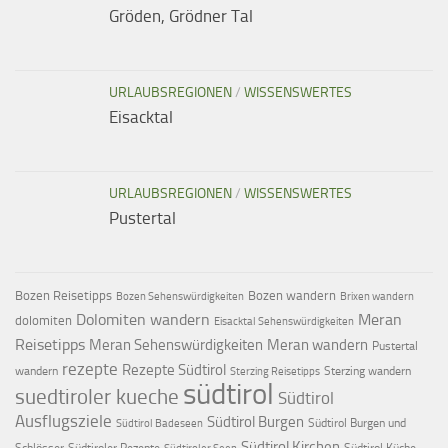
Gröden, Grödner Tal
URLAUBSREGIONEN
/
WISSENSWERTES
Eisacktal
URLAUBSREGIONEN
/
WISSENSWERTES
Pustertal
Bozen Reisetipps
Bozen wandern
Bozen Sehenswürdigkeiten
Brixen wandern
Dolomiten wandern
Meran
dolomiten
Eisacktal Sehenswürdigkeiten
Reisetipps
Meran Sehenswürdigkeiten
Meran wandern
Pustertal
rezepte
Rezepte Südtirol
wandern
Sterzing wandern
Sterzing Reisetipps
südtirol
suedtiroler kueche
Südtirol
Ausflugsziele
Südtirol Burgen
Südtirol Burgen und
Südtirol Badeseen
Südtirol Kirchen