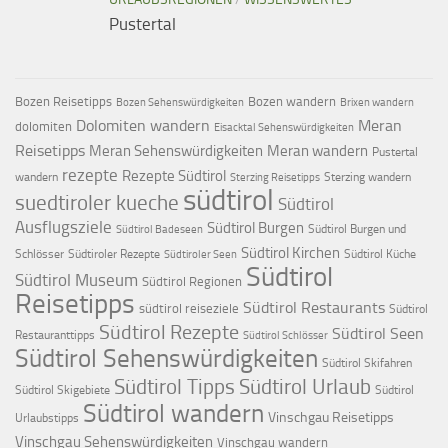
Pustertal
Bozen Reisetipps
Bozen wandern
Bozen Sehenswürdigkeiten
Brixen wandern
Dolomiten wandern
Meran
dolomiten
Eisacktal Sehenswürdigkeiten
Reisetipps
Meran Sehenswürdigkeiten
Meran wandern
Pustertal
rezepte
Rezepte Südtirol
wandern
Sterzing wandern
Sterzing Reisetipps
südtirol
suedtiroler kueche
Südtirol
Ausflugsziele
Südtirol Burgen
Südtirol Burgen und
Südtirol Badeseen
Südtirol Kirchen
Schlösser
Südtiroler Rezepte
Südtirol Küche
Südtiroler Seen
Südtirol
Südtirol Museum
Südtirol Regionen
Reisetipps
Südtirol Restaurants
südtirol reiseziele
Südtirol
Südtirol Rezepte
Südtirol Seen
Restauranttipps
Südtirol Schlösser
Südtirol Sehenswürdigkeiten
Südtirol Skifahren
Südtirol Tipps
Südtirol Urlaub
Südtirol Skigebiete
Südtirol
Südtirol wandern
Vinschgau Reisetipps
Urlaubstipps
Vinschgau Sehenswürdigkeiten
Vinschgau wandern