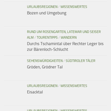
URLAUBSREGIONEN
/
WISSENSWERTES
Bozen und Umgebung
RUND UM ROSENGARTEN, LATEMAR UND SEISER
ALM
/
TOURENTIPPS
/
WANDERN
Durchs Tschamintal über Rechter Leger bis
zur Bärenloch-Schlucht
SEHENSWÜRDIGKEITEN
/
SÜDTIROLER TÄLER
Gröden, Grödner Tal
URLAUBSREGIONEN
/
WISSENSWERTES
Eisacktal
URLAUBSREGIONEN
/
WISSENSWERTES