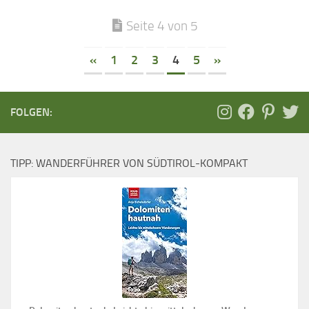
Seite 4 von 5
«
1
2
3
4
5
»
FOLGEN:
TIPP: WANDERFÜHRER VON SÜDTIROL-KOMPAKT