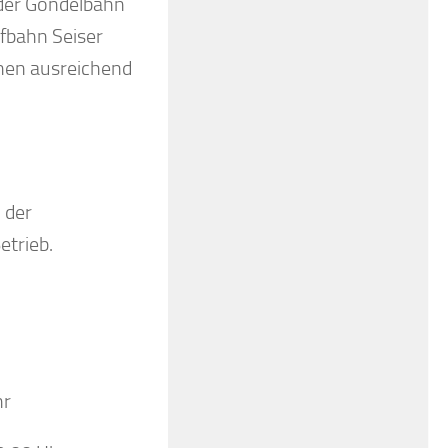
 der Gondelbahn
fbahn Seiser
ehen ausreichend
n der
trieb.
hr