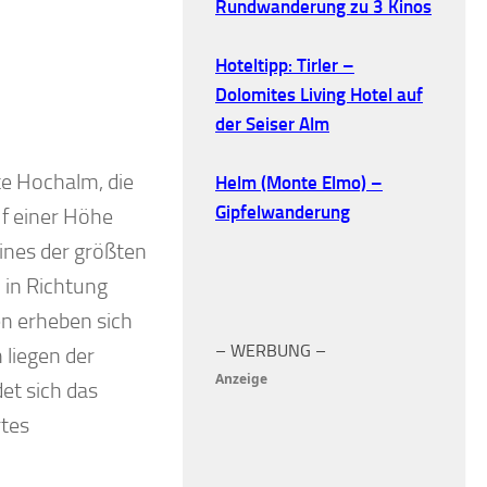
Rundwanderung zu 3 Kinos
Hoteltipp: Tirler –
Dolomites Living Hotel auf
der Seiser Alm
Sella und Langkofelgruppe
te Hochalm, die
Helm (Monte Elmo) –
Gipfelwanderung
uf einer Höhe
ines der größten
 in Richtung
en erheben sich
– WERBUNG –
 liegen der
Anzeige
et sich das
rtes