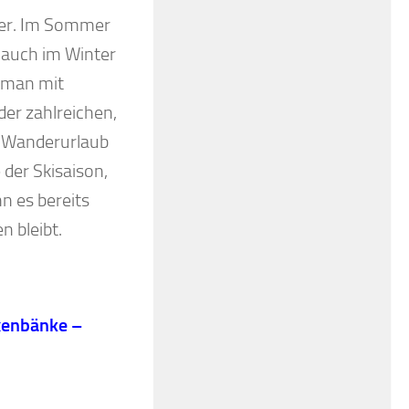
ber. Im Sommer
 auch im Winter
t man mit
er zahlreichen,
 Wanderurlaub
 der Skisaison,
nn es bereits
n bleibt.
xenbänke –