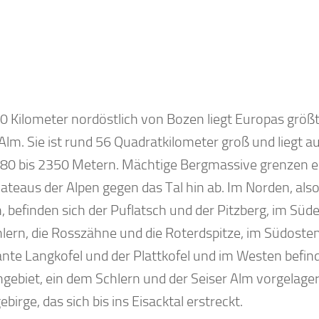
Almflächen im Winter
Seiser Alm im Winter
Seiser Alm im Sommer
0 Kilometer nordöstlich von Bozen liegt Europas größ
Alm. Sie ist rund 56 Quadratkilometer groß und liegt a
80 bis 2350 Metern. Mächtige Bergmassive grenzen e
ateaus der Alpen gegen das Tal hin ab. Im Norden, also
, befinden sich der Puflatsch und der Pitzberg, im Süd
hlern, die Rosszähne und die Roterdspitze, im Südosten
nte Langkofel und der Plattkofel und im Westen befind
ngebiet, ein dem Schlern und der Seiser Alm vorgelage
ebirge, das sich bis ins Eisacktal erstreckt.