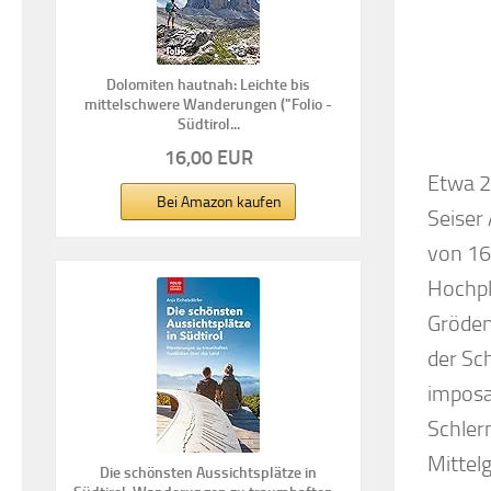
Dolomiten hautnah: Leichte bis
mittelschwere Wanderungen ("Folio -
Südtirol...
16,00 EUR
Etwa 2
Bei Amazon kaufen
Seiser 
von 16
Hochpl
Gröden
der Sc
imposa
Schler
Mittelg
Die schönsten Aussichtsplätze in