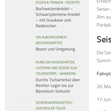
Erreic
ESSEN & TRINKEN
/
REZEPTE
Seiser
Buchweizenknödel –
Schwarzplentene Knödel
Alm au
– mit Graukäse und
Parkplä
Radieschen
Sei
URLAUBSREGIONEN
/
WISSENSWERTES
Bozen und Umgebung
Die Sei
Sommer
RUND UM ROSENGARTEN,
LATEMAR UND SEISER ALM
/
Fahrpl
TOURENTIPPS
/
WANDERN
Durchs Tschamintal über
Rechter Leger bis zur
26. Mai
Bärenloch-Schlucht
17. Jun
SEHENSWÜRDIGKEITEN
/
SÜDTIROLER TÄLER