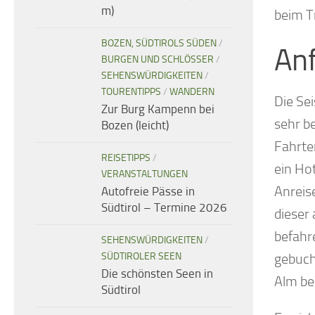
m)
beim T
BOZEN, SÜDTIROLS SÜDEN
/
Anf
BURGEN UND SCHLÖSSER
/
SEHENSWÜRDIGKEITEN
/
TOURENTIPPS
/
WANDERN
Die Se
Zur Burg Kampenn bei
sehr be
Bozen (leicht)
Fahrte
REISETIPPS
/
ein Ho
VERANSTALTUNGEN
Anreis
Autofreie Pässe in
Südtirol – Termine 2026
dieser 
befahr
SEHENSWÜRDIGKEITEN
/
gebuch
SÜDTIROLER SEEN
Die schönsten Seen in
Alm be
Südtirol