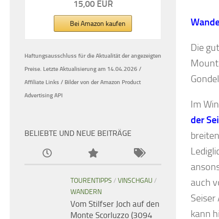
15,00 EUR
Wander
Bei Amazon kaufen
Die gu
Haftungsausschluss für die Aktualität der
angezeigten
Mounta
Preise.
Letzte Aktualisierung am 14.04.2026 /
Gonde
Affiliate Links / Bilder von der Amazon Product
Advertising API
Im Win
der Se
BELIEBTE UND NEUE BEITRÄGE
breiten
Ledigli
ansons
auch v
TOURENTIPPS
/
VINSCHGAU
/
WANDERN
Seiser
Vom Stilfser Joch auf den
kann h
Monte Scorluzzo (3094