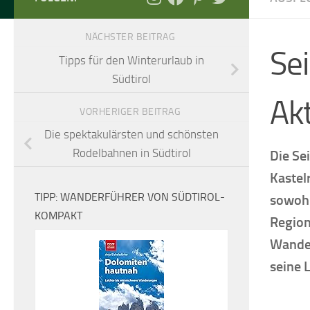
NÄCHSTER BEITRAG
Sei
Tipps für den Winterurlaub in
Südtirol
Ak
VORHERIGER BEITRAG
Die spektakulärsten und schönsten
Rodelbahnen in Südtirol
Die Se
Kastelr
TIPP: WANDERFÜHRER VON SÜDTIROL-
sowohl
KOMPAKT
Region
Wander
seine 