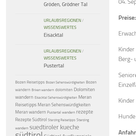
04. Se
Gröden, Grödner Tal
Preise:
URLAUBSREGIONEN
/
WISSENSWERTES
Erwach
Eisacktal
Kinder
URLAUBSREGIONEN
/
Berg- 
WISSENSWERTES
Pustertal
Senior
Bozen Reisetipps
Bozen
Bozen Sehenswürdigkeiten
Einzelf
Dolomiten
dolomiten
wandern
Brixen wandern
wandern
Meran
Eisacktal Sehenswürdigkeiten
Kinder
Reisetipps
Meran Sehenswürdigkeiten
rezepte
Meran wandern
Pustertal wandern
Hunde (
Rezepte Südtirol
Sterzing
Sterzing Reisetipps
suedtiroler kueche
wandern
Anfahr
südtirol