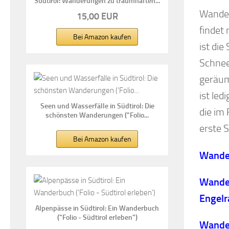
Südtirol: Wanderungen zu traumhaften...
Wander
15,00 EUR
findet
Bei Amazon kaufen
ist di
Schnee
geräum
ist led
Seen und Wasserfälle in Südtirol: Die
die im 
schönsten Wanderungen ("Folio...
erste S
Bei Amazon kaufen
Wander
Wander
Engelr
Alpenpässe in Südtirol: Ein Wanderbuch
("Folio - Südtirol erleben")
Wander