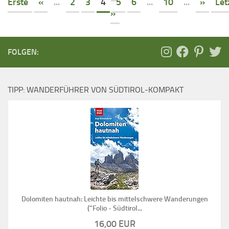
Erste
«
...
2
3
4
5
6
...
10
...
»
Let
»
FOLGEN:
TIPP: WANDERFÜHRER VON SÜDTIROL-KOMPAKT
Dolomiten hautnah: Leichte bis mittelschwere Wanderungen
("Folio - Südtirol...
16,00 EUR