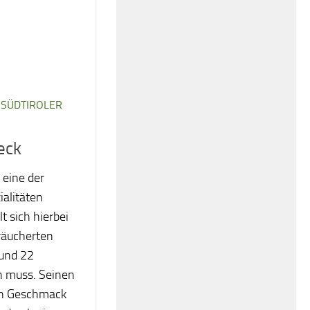
/
SÜDTIROLER
eck
t eine der
alitäten
t sich hierbei
räucherten
rund 22
n muss. Seinen
n Geschmack