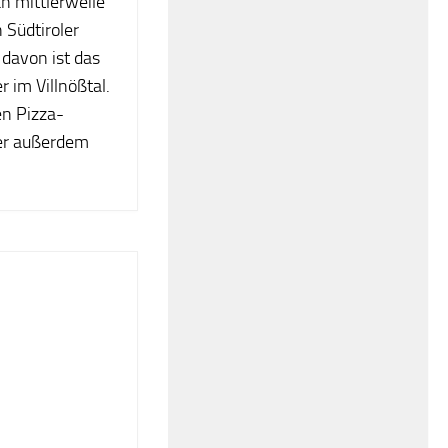
 mittlerweile
 Südtiroler
 davon ist das
er im Villnößtal.
en Pizza-
ier außerdem