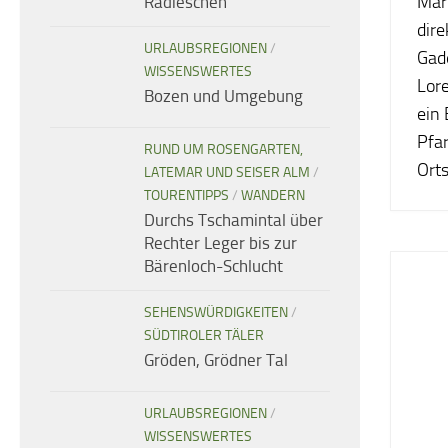
Mar
Radieschen
dir
URLAUBSREGIONEN
/
Gade
WISSENSWERTES
Lor
Bozen und Umgebung
ein
Pfar
RUND UM ROSENGARTEN,
Orts
LATEMAR UND SEISER ALM
/
TOURENTIPPS
/
WANDERN
Durchs Tschamintal über
Rechter Leger bis zur
Bärenloch-Schlucht
SEHENSWÜRDIGKEITEN
/
SÜDTIROLER TÄLER
Gröden, Grödner Tal
URLAUBSREGIONEN
/
WISSENSWERTES