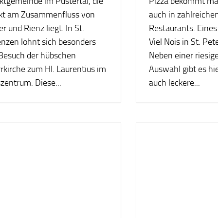
ktgemeinde im Pustertal, die
Pizza bekommt man
ekt am Zusammenfluss von
auch in zahlreichen
r und Rienz liegt. In St.
Restaurants. Eines
enzen lohnt sich besonders
Viel Nois in St. Pet
 Besuch der hübschen
Neben einer riesig
rkirche zum Hl. Laurentius im
Auswahl gibt es h
zentrum. Diese...
auch leckere...