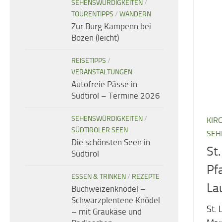
SEHENSWÜRDIGKEITEN
/
TOURENTIPPS
/
WANDERN
Zur Burg Kampenn bei
Bozen (leicht)
REISETIPPS
/
VERANSTALTUNGEN
Autofreie Pässe in
Südtirol – Termine 2026
SEHENSWÜRDIGKEITEN
/
KIR
SÜDTIROLER SEEN
SEH
Die schönsten Seen in
St
Südtirol
Pf
ESSEN & TRINKEN
/
REZEPTE
La
Buchweizenknödel –
Schwarzplentene Knödel
St. 
– mit Graukäse und