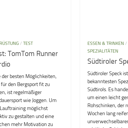
RÜSTUNG
/
TEST
ESSEN & TRINKEN
SPEZIALITÄTEN
st: TomTom Runner
Südtiroler Sp
rdio
Südtiroler Speck is
 der besten Möglichkeiten,
bekanntesten Spezi
 für den Bergsport fit zu
Südtirols. Es handel
en, ist regelmäßiger
um einen leicht ge
dauersport wie Joggen. Um
Rohschinken, der 
Lauftraining möglichst
Wochen lang reife
ktiv zu gestalten und eine
unverwechselbare
schen mehr Motivation zu