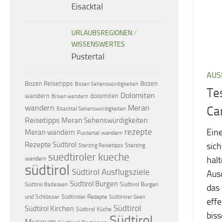
Eisacktal
URLAUBSREGIONEN
/
WISSENSWERTES
Pustertal
AUS
Bozen Reisetipps
Bozen
Bozen Sehenswürdigkeiten
Te
Dolomiten
dolomiten
wandern
Brixen wandern
wandern
Meran
Ca
Eisacktal Sehenswürdigkeiten
Reisetipps
Meran Sehenswürdigkeiten
Eine
rezepte
Meran wandern
Pustertal wandern
Rezepte Südtirol
sich
Sterzing
Sterzing Reisetipps
suedtiroler kueche
halt
wandern
südtirol
Südtirol Ausflugsziele
Aus
Südtirol Burgen
Südtirol Burgen
Südtirol Badeseen
das 
und Schlösser
Südtiroler Rezepte
Südtiroler Seen
effe
Südtirol
Südtirol Kirchen
Südtirol Küche
bis
Südtirol