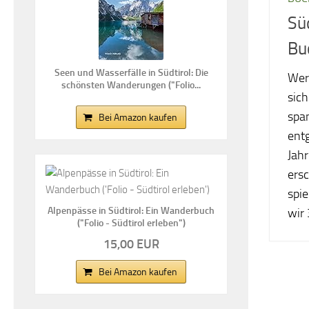
Sü
Bu
Seen und Wasserfälle in Südtirol: Die
Wer 
schönsten Wanderungen ("Folio...
sich
spa
Bei Amazon kaufen
entg
Jahr
ersc
spie
Alpenpässe in Südtirol: Ein Wanderbuch
wir 
("Folio - Südtirol erleben")
15,00 EUR
Bei Amazon kaufen