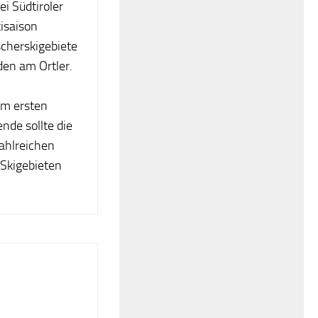
ei Südtiroler
kisaison
scherskigebiete
den am Ortler.
am ersten
de sollte die
zahlreichen
 Skigebieten
.