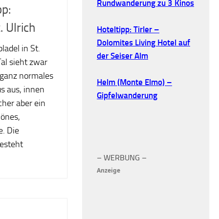
Rundwanderung zu 3 Kinos
pp:
. Ulrich
Hoteltipp: Tirler –
Dolomites Living Hotel auf
adel in St.
der Seiser Alm
Tal sieht zwar
 ganz normales
Helm (Monte Elmo) –
us aus, innen
Gipfelwanderung
her aber ein
önes,
e. Die
esteht
– WERBUNG –
Anzeige