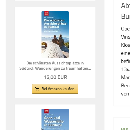
Ab
Bu
Obe
Vins
Klos
ein
befi
Die schönsten Aussichtsplätze in
Südtirol: Wanderungen zu traumhaften...
134
15,00 EUR
Mar
Ben
Bei Amazon kaufen
von
BÜC