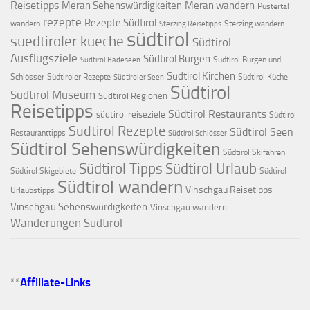
Reisetipps
Meran Sehenswürdigkeiten
Meran wandern
Pustertal
rezepte
Rezepte Südtirol
wandern
Sterzing wandern
Sterzing Reisetipps
südtirol
suedtiroler kueche
Südtirol
Ausflugsziele
Südtirol Burgen
Südtirol Burgen und
Südtirol Badeseen
Südtirol Kirchen
Schlösser
Südtiroler Rezepte
Südtirol Küche
Südtiroler Seen
Südtirol
Südtirol Museum
Südtirol Regionen
Reisetipps
Südtirol Restaurants
südtirol reiseziele
Südtirol
Südtirol Rezepte
Südtirol Seen
Restauranttipps
Südtirol Schlösser
Südtirol Sehenswürdigkeiten
Südtirol Skifahren
Südtirol Tipps
Südtirol Urlaub
Südtirol Skigebiete
Südtirol
Südtirol wandern
Vinschgau Reisetipps
Urlaubstipps
Vinschgau Sehenswürdigkeiten
Vinschgau wandern
Wanderungen Südtirol
**
Affiliate-Links