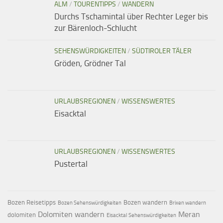
ALM
/
TOURENTIPPS
/
WANDERN
Durchs Tschamintal über Rechter Leger bis
zur Bärenloch-Schlucht
SEHENSWÜRDIGKEITEN
/
SÜDTIROLER TÄLER
Gröden, Grödner Tal
URLAUBSREGIONEN
/
WISSENSWERTES
Eisacktal
URLAUBSREGIONEN
/
WISSENSWERTES
Pustertal
Bozen Reisetipps
Bozen wandern
Bozen Sehenswürdigkeiten
Brixen wandern
Dolomiten wandern
Meran
dolomiten
Eisacktal Sehenswürdigkeiten