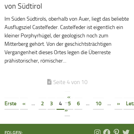
von Südtirol
Im Süden Südtirols, oberhalb von Auer, liegt das beliebte
Ausflugsziel Castelfeder. Castelfeder ist eigentlich ein
kleiner Porphyrhügel, der geologisch noch zum
Mitterberg gehört. Von der geschichtsträchtigen
Vergangenheit dieses Ortes legen die Überreste
prähistorischer, römischer...
Seite 4 von 10
«
Erste
«
...
2
3
4
5
6
...
10
...
»
Let
»
FOLGEN: